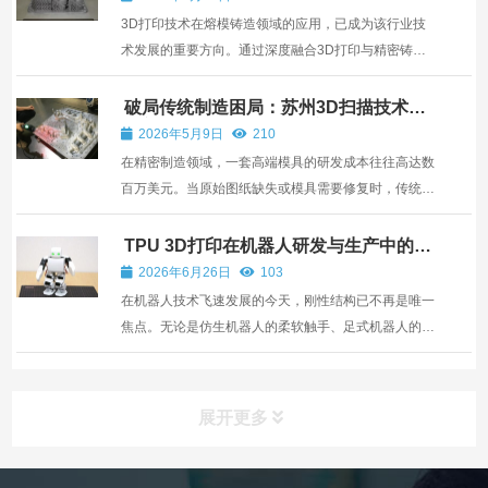
打...
3D打印技术在熔模铸造领域的应用，已成为该行业技
术发展的重要方向。通过深度融合3D打印与精密铸造
的各自优势，该技术能够有效解决传统小批量模具制造
中成本高昂、设计自由度受限等核心痛点。目前，将
破局传统制造困局：苏州3D扫描技术如
何实现天价模具的无损复刻
3D打印工艺引入实际生产，已成为熔模铸造行业的显
2026年5月9日
210
著趋势。无论是...
在精密制造领域，一套高端模具的研发成本往往高达数
百万美元。当原始图纸缺失或模具需要修复时，传统逆
向工程面临巨大挑战。而3D扫描技术的突破性应用，
正为这一行业痛点提供创新解决方案。 一、技术实现路
TPU 3D打印在机器人研发与生产中的应
用
径：从物理实体到数字孪生 1. 毫米级数据捕获 ...
2026年6月26日
103
在机器人技术飞速发展的今天，刚性结构已不再是唯一
焦点。无论是仿生机器人的柔软触手、足式机器人的缓
冲足垫，还是协作机器人的安全防护层，柔性、可拉
伸、耐疲劳的TPU（热塑性聚氨酯）部件正成为决定机
器人性能的关键环节。 然而，传统TPU加工方式（注
展开更多
塑、模压...