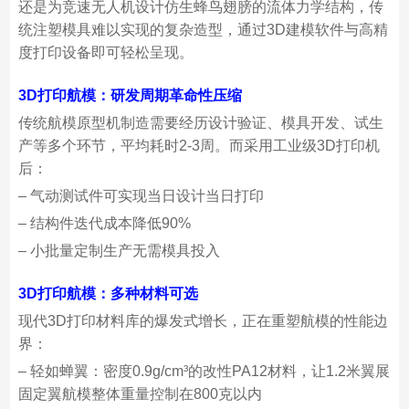
还是为竞速无人机设计仿生蜂鸟翅膀的流体力学结构，传
统注塑模具难以实现的复杂造型，通过3D建模软件与高精
度打印设备即可轻松呈现。
3D打印航模：
研发周期革命性压缩
传统航模原型机制造需要经历设计验证、模具开发、试生
产等多个环节，平均耗时2-3周。而采用工业级3D打印机
后：
– 气动测试件可实现当日设计当日打印
– 结构件迭代成本降低90%
– 小批量定制生产无需模具投入
3D打印航模：多种材料可选
现代3D打印材料库的爆发式增长，正在重塑航模的性能边
界：
– 轻如蝉翼：密度0.9g/cm³的改性PA12材料，让1.2米翼展
固定翼航模整体重量控制在800克以内