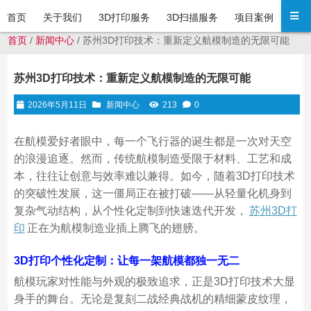
首页
关于我们
3D打印服务
3D扫描服务
项目案例
新闻
首页
/
新闻中心
/ 苏州3D打印技术：重新定义航模制造的无限可能
苏州3D打印技术：重新定义航模制造的无限可能
2026年5月11日
新闻中心
213
0
在航模爱好者眼中，每一个飞行器的诞生都是一次对天空
的浪漫追逐。然而，传统航模制造受限于材料、工艺和成
本，往往让创意与效率难以兼得。如今，随着3D打印技术
的突破性发展，这一僵局正在被打破——从轻量化机身到
复杂气动结构，从个性化定制到快速迭代开发，
苏州
3D打
印
正在为航模制造业插上腾飞的翅膀。
3D打印个性化定制：
让每一架航模都独一无二
航模玩家对性能与外观的极致追求，正是3D打印技术大显
身手的舞台。无论是复刻二战经典战机的精细蒙皮纹理，