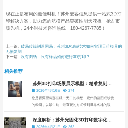
现在正是布局的最佳时机！苏州麦客信息提供一站式3D打
印解决方案，助力您的航模产品突破性能天花板，抢占市
场先机，24小时技术咨询热线：180-4267-7785！
上一篇:
破局传统制造困局：苏州3D扫描技术如何实现天价模具的
无损复刻
下一篇:
没有图纸、只有样品如何进行3D打印？
相关推荐
苏州3D打印场景展示模型：精准复刻，
震撼呈现，颠覆您的展示体验
2026年4月16日
274
您是否渴望将那些独一无二的构想、宏伟的蓝图或珍贵
的瞬间，以最生动、最直观的方式带到世界各地的观众
面前？ 不再受限于传统模型的笨重与高昂成本，苏州
3D打印为您开启场景展示的新纪元！ 苏州麦客信息深
深度解析：苏州光固化3D打印数字化精
密铸造全流程
耕工业级3D打印服务10余年，可根据您的需求定制3D
2026年4月21日
262