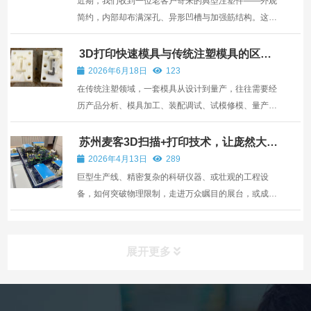
近期，我们收到一位老客户寄来的典型注塑件——外观
简约，内部却布满深孔、异形凹槽与加强筋结构。这件
看似普通的工件，却让我们的技术团队经历了一次从
“棘手”到“豁然开朗”的全过程，也再次印证了选对3D扫
3D打印快速模具与传统注塑模具的区
别？最适合哪些场景？
描服务方案的重要性。 客户诉求与初始尝试：问题重重
2026年6月18日
123
客户...
在传统注塑领域，一套模具从设计到量产，往往需要经
历产品分析、模具加工、装配调试、试模修模、量产交
付等漫长链条，且每个环节都可能涉及不同供应商。企
业不仅要承担高昂的开模费用和改模成本，更要面对因
苏州麦客3D扫描+打印技术，让庞然大物
快速变成高精度的微缩模型
协作不畅导致的周期延误、责任推诿和品质偏差。而苏
2026年4月13日
289
州麦客...
巨型生产线、精密复杂的科研仪器、或壮观的工程设
备，如何突破物理限制，走进万众瞩目的展台，或成为
客户爱不释手的珍藏呢？传统方式是很难实现的，但是
通过“苏州3D扫描+3D打印” 实现起来却是非常容易。
通过苏州麦客“3D扫描+3D打印”技术，可以将您的生产
展开更多
线、复...