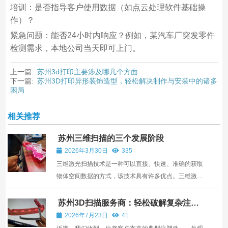
培训：是否指导客户使用数据（如点云处理软件基础操
作）？
紧急问题：能否24小时内响应？例如，某汽车厂突发零件
检测需求，本地公司当天即可上门。
上一篇:
苏州3d打印主要涉及哪几个方面
下一篇:
苏州3D打印异形装饰造型，轻松解决制作与安装中的诸多
困局
相关推荐
苏州三维扫描的三个发展阶段
2026年3月30日
335
三维激光扫描技术是一种可以直接、快速、准确的获取
物体空间数据的方式，该技术具有许多优点。三维激光
扫描技术可以提供物体点云数据以及结构信息，从不同
空间尺度实现对农业资源的高效、精准监测。地面三维
苏州3D扫描服务商：轻松破解复杂注塑
件检测难题
激光扫描仪(Terrestrial Laser Scanning，TLS)提供了
2026年7月23日
41
一种...