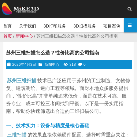
首页
关于我们
3D打印服务
3D扫描服务
项目案例
新闻
首页
/
新闻中心
/ 苏州三维扫描怎么选？性价比高的公司指南
苏州三维扫描怎么选？性价比高的公司指南
2026年4月3日
新闻中心
318
0
苏州三维扫描
技术已广泛应用于苏州的工业制造、文物修
复、建筑测绘、逆向工程等领域。面对本地众多服务提供
商，“性价比高”并非单纯追求低价，而是在技术可靠、服
务专业、成本可控三者间找到平衡。以下是一份实用指
南，帮助你快速筛选出合适的三维扫描公司。
一、技术实力：设备与精度是核心基础
三维扫描
的效果直接依赖硬件配置。选择时需重点关注：