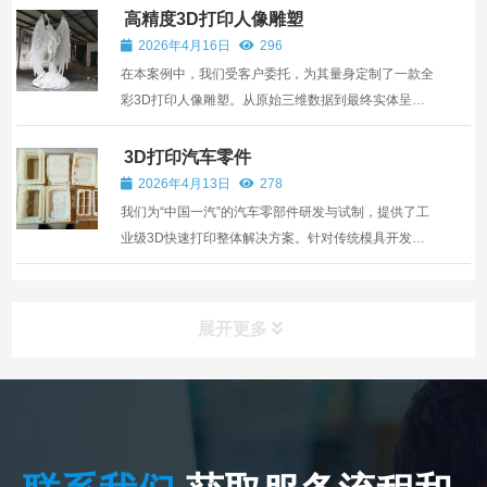
生产周期大幅缩短。同时，3D打印支持灵活的设计修
高精度3D打印人像雕塑
改与个性化定制——无论细微的结构优化还是差异化的
2026年4月16日
296
造型需求，均可...
在本案例中，我们受客户委托，为其量身定制了一款全
彩3D打印人像雕塑。从原始三维数据到最终实体呈
现，团队全程采用高精度3D打印工艺，配合专业级肤
色纹理映射与分层着色工艺，确保雕塑的面部轮廓、发
3D打印汽车零件
丝纹理乃至服饰褶皱都得到细腻还原。 成品整体造型逼
2026年4月13日
278
真，神...
我们为“中国一汽”的汽车零部件研发与试制，提供了工
业级3D快速打印整体解决方案。针对传统模具开发周
期长、修改成本高的痛点，我们采用高精度增材制造技
术，直接成型复杂结构的零部件，尺寸精度与表面质量
均达到工业化应用标准。所交付的零部件成功通过了中
展开更多
国一汽的...